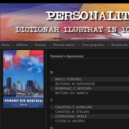
Home
::
Alfabetic
::
Domenii
::
Perioade istorice
::
Zone geografice
::
Românii din
Domenii » Agronomie
B
BAICU, TUDOREL
BILTEANU, M. GHEORGHE
BOBIRNAC, C. BOGDAN
BOTZAN. GH. MARCU
C
CALATOIU, C. AURELIAN
CARSTEA, M. STELIAN
COPACEANU, VASILE
COTEA, D. VALERIU
D