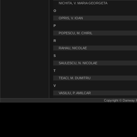
NICHITA, V. MARIA GEORGETA
O
OPRIS, V. IOAN
P
POPESCU, M. CHIRIL
R
RAHAU, NICOLAE
S
SAULESCU, N. NICOLAE
T
TEACI, M. DUMITRU
V
VASILIU, P. AMILCAR
Copyright © Danway Pub