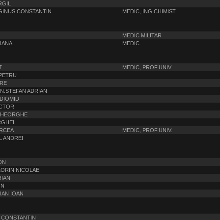
RGIL
GINUS CONSTANTIN
MEDIC, ING.CHIMIST
MEDIC MILITAR
IANA
MEDIC
T
MEDIC, PROF.UNIV.
 PETRU
TRE
N.STEFAN ADRIAN
DIOMID
VICTOR
 GHEORGHE
RGHEI
IRCEA
MEDIC, PROF.UNIV.
L ANDREI
ION
LORIN NICOLAE
RIAN
ON
IAN IOAN
. CONSTANTIN