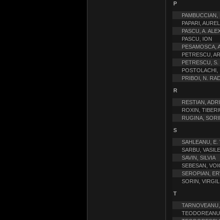
P
PAMBUCCIAN, 
PAPARI, AUREL
PASCU, A. AL
PASCU, ION
PESAMOSCA, 
PETRESCU, A
PETRESCU, S
POSTOLACHI, I
PRIBOI, N. RA
R
RESTIAN, ADR
ROXIN, TIBERI
RUGINA, SORI
S
SAHLEANU, E.
SARBU, VASIL
SAVIN, SILVIA
SEBESAN, VOI
SEROPIAN, E
SORIN, VIRGIL
T
TARNOVEANU
TEODOREANU, 