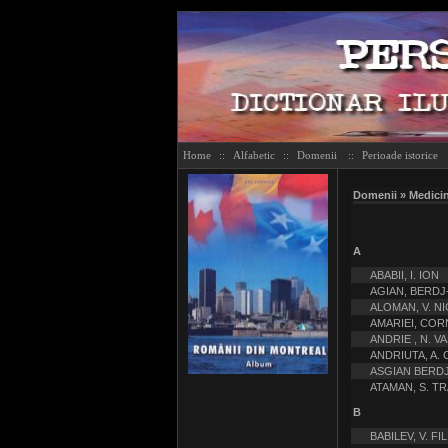
Home
::
Alfabetic
::
Domenii
::
Perioade istorice
Domenii » Medici
A
ABABII, I. ION
AGIAN, BERDJ
ALOMAN, V. N
AMARIEI, COR
ANDRIE , N. VA
ANDRIUTA, A.
ASGIAN BERD
ATAMAN, S. TR
B
BABILEV, V. FIL