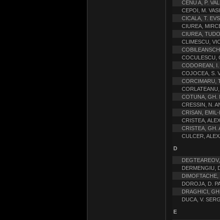
CENU A, P. VA
CEPOI, M. VAS
CICALA, T. EVS
CIUREA, MIRC
CIUREA, TUD
CLIMESCU, VI
COBILEANSCHI
COCULESCU, G
CODOREAN, I.
COJOCEA, S. 
CORCIMARU, T
CORLATEANU, 
COTUNA, GH. 
CRESSIN, N. 
CRISAN, EMIL
CRISTEA, ALE
CRISTEA, GH.
CULCER, ALEX
D
DEGTEAREOV, 
DERMENGIU, 
DIMOFTACHE,
DOROJA, D. P
DRAGHICI, G
DUCA, V. SER
E