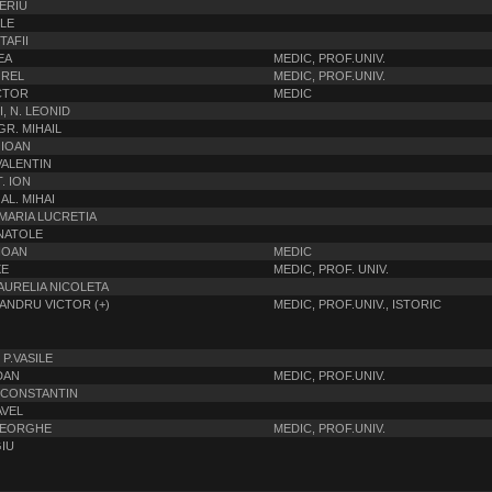
LERIU
ILE
TAFII
EA
MEDIC, PROF.UNIV.
OREL
MEDIC, PROF.UNIV.
CTOR
MEDIC
, N. LEONID
R. MIHAIL
 IOAN
VALENTIN
. ION
AL. MIHAI
MARIA LUCRETIA
ANATOLE
-IOAN
MEDIC
XE
MEDIC, PROF. UNIV.
 AURELIA NICOLETA
ANDRU VICTOR (+)
MEDIC, PROF.UNIV., ISTORIC
P.VASILE
DAN
MEDIC, PROF.UNIV.
 CONSTANTIN
AVEL
HEORGHE
MEDIC, PROF.UNIV.
GIU