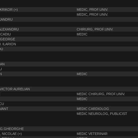
KRIKOR (+)
MEDIC, PROF.UNIV.
MEDIC, PROF.UNIV.
EXANDRU
ALEXANDRU
CHIRURG, PROF.UNIV.
RCADIU
MEDIC
. GEORGE
. ILARION
DU
IAN
U
N
MEDIC
 VICTOR AURELIAN
E
MEDIC CHIRURG, PROF.UNIV.
MEDIC
CU
RVANT
MEDIC CARDIOLOG
MEDIC NEUROLOG, PUBLICIST
,G.GHEORGHE
NICOLAE (+)
MEDIC VETERINAR