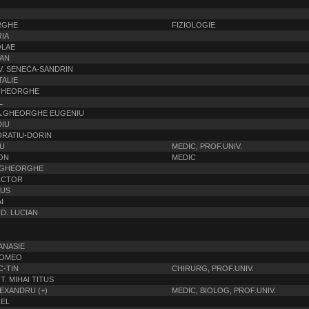
RGHE
FIZIOLOGIE
RIA
OLAE
OAN
V. SENECA-SANDRIN
TALIE
 GHEORGHE
L
A.GHEORGHE EUGENIU
DIU
HORATIU-DORIN
U
MEDIC, PROF.UNIV.
ON
MEDIC
. GHEORGHE
VICTOR
IUS
I
.D. LUCIAN
TANASIE
 ROMEO
C-TIN
CHIRURG, PROF.UNIV.
. MIHAI TITUS
LEXANDRU (+)
MEDIC, BIOLOG, PROF.UNIV.
REL