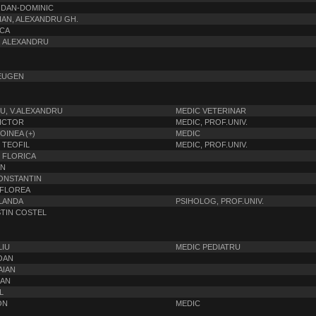
 DAN-DOMINIC
AN, ALEXANDRU GH.
ICA
. ALEXANDRU
 EUGEN
U, V.ALEXANDRU
MEDIC VETERINAR
VICTOR
MEDIC, PROF.UNIV.
OINEA (+)
MEDIC
. TEOFIL
MEDIC, PROF.UNIV.
. FLORICA
AN
CONSTANTIN
 FLOREA
LANDA
PSIHOLOG, PROF.UNIV.
STIN COSTEL
LIU
MEDIC PEDIATRU
IOAN
AIAN
OAN
L
ON
MEDIC