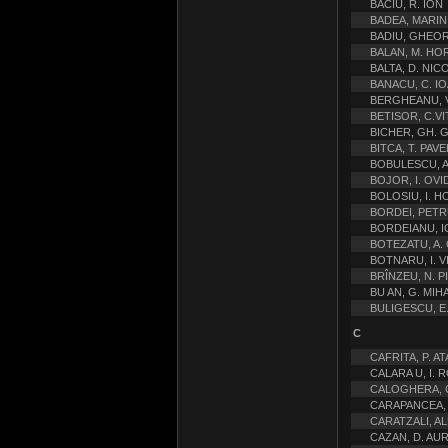
BACIU, R. ION
BADEA, MARIN
BADIU, GHEO
BALAN, M. HO
BALTA, D. NIC
BANACU, C. I
BERGHEANU, 
BETISOR, C.VI
BICHER, GH.
BITCA, T. PAVE
BOBULESCU, 
BOJOR, I. OVI
BOLOSIU, I. 
BORDEI, PETR
BORDEIANU, I
BOTEZATU, A
BOTNARU, I. 
BRÎNZEU, N. P
BU AN, G. MIHA
BULIGESCU, E
C
CAFRITA, P. A
CALARA U, I.
CALOGHERA, 
CARAPANCEA, T
CARATZALI, A
CAZAN, D. AU