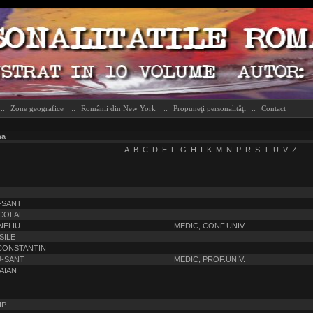
::
Zone geografice
::
Românii din New York
::
Propuneţi personalităţi
::
Contact
na
A
B
C
D
E
F
G
H
I
K
M
N
P
R
S
T
U
V
Z
-SANT
ICOLAE
NELIU
MEDIC, CONF.UNIV.
SILE
 CONSTANTIN
J-SANT
MEDIC, PROF.UNIV.
AIAN
IP