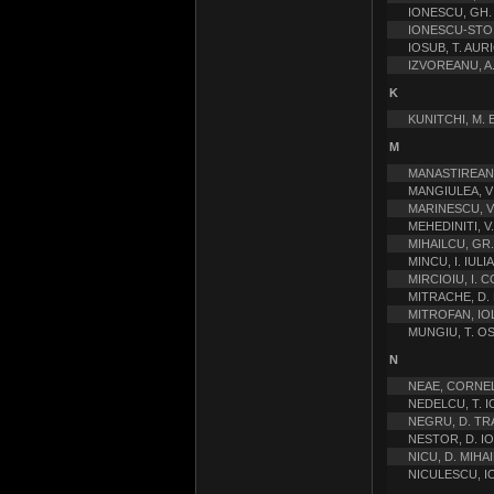
IONESCU, GH.
IONESCU-STOI
IOSUB, T. AUR
IZVOREANU, A
K
KUNITCHI, M.
M
MANASTIREAN
MANGIULEA, 
MARINESCU, V
MEHEDINITI, V
MIHAILCU, GR
MINCU, I. IULI
MIRCIOIU, I. 
MITRACHE, D.
MITROFAN, IO
MUNGIU, T. O
N
NEAE, CORNE
NEDELCU, T. 
NEGRU, D. TR
NESTOR, D. I
NICU, D. MIHAI
NICULESCU, I