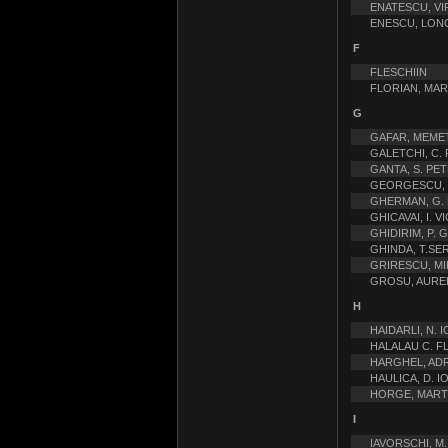
ENATESCU, VI
ENESCU, LON
F
FLESCHIIN
FLORIAN, MAR
G
GAFAR, MEME
GALETCHI, C.
GANTA, S. PE
GEORGESCU, 
GHERMAN, G. 
GHICAVAI, I. 
GHIDIRIM, P.
GHINDA, T.SE
GRIRESCU, M
GROSU, AURE
H
HAIDARLI, N. 
HALALAU C. F
HARGHEL, AD
HAULICA, D. I
HORGE, MART
I
IAVORSCHI, M