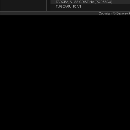
TARCEA, ALISS CRISTINA (POPESCU)
TUGEARU, IOAN
Copyright © Danway Pub