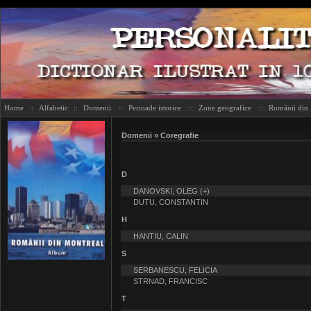
Home
::
Alfabetic
::
Domenii
::
Perioade istorice
::
Zone geografice
::
Românii din
Domenii » Coregrafie
D
DANOVSKI, OLEG (+)
DUTU, CONSTANTIN
H
HANTIU, CALIN
S
SERBANESCU, FELICIA
STRNAD, FRANCISC
T